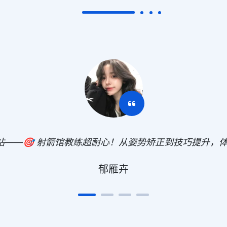
网站——🎯 射箭馆教练超耐心！从姿势矫正到技巧提升，体
郁雁卉