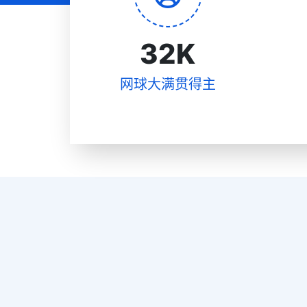
32
K
网球大满贯得主