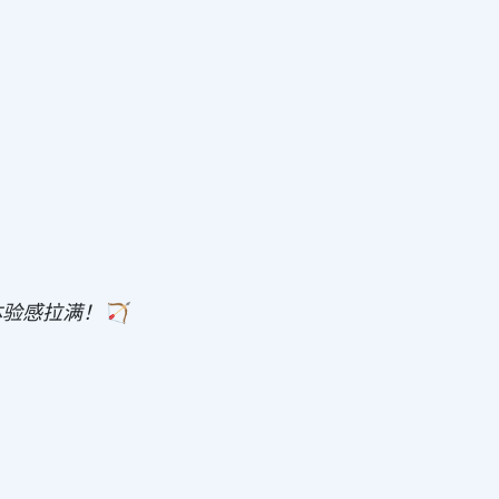
验感拉满！🏹